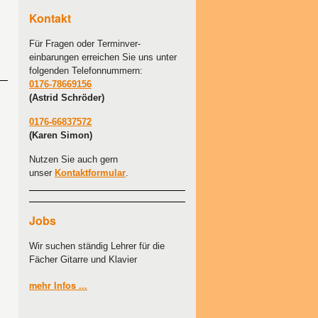
Kontakt
Für Fragen oder Terminver-
einbarungen erreichen Sie uns unter
folgenden Telefonnummern:
0176-78669156
(Astrid Schröder)
0176-66837572
(Karen Simon)
Nutzen Sie auch gern
unser
Kontaktformular
.
Jobs
Wir suchen ständig Lehrer für die
Fächer Gitarre und Klavier
mehr Infos ...