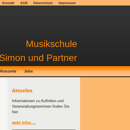
Kontakt
AGB
Datenschutz
Impressum
Musikschule
Simon und Partner
Konzerte
Jobs
Aktuelles
Informationen zu Auftritten und
Veranstaltungsterminen finden Sie
hier.
mehr Infos ...